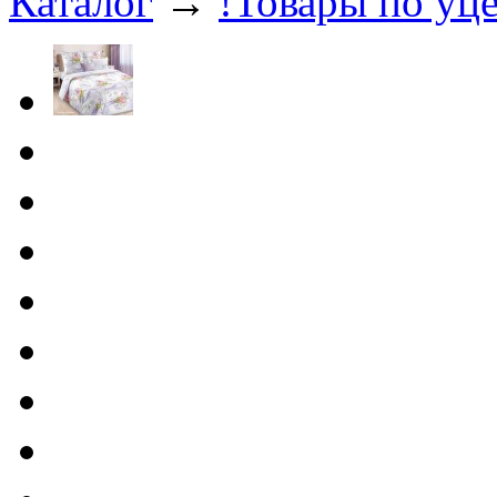
Каталог
→
!Товары по уце