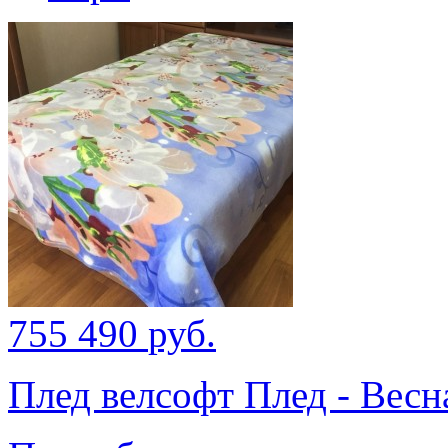
755
490
руб.
Плед велсофт Плед - Весн