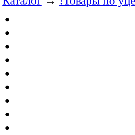
Каталог
→
!Товары по уце