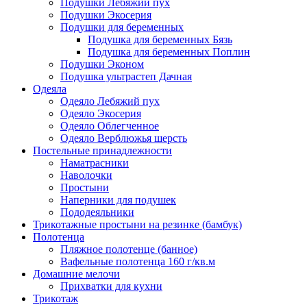
Подушки Лебяжий пух
Подушки Экосерия
Подушки для беременных
Подушка для беременных Бязь
Подушка для беременных Поплин
Подушки Эконом
Подушка ультрастеп Дачная
Одеяла
Одеяло Лебяжий пух
Одеяло Экосерия
Одеяло Облегченное
Одеяло Верблюжья шерсть
Постельные принадлежности
Наматрасники
Наволочки
Простыни
Наперники для подушек
Пододеяльники
Трикотажные простыни на резинке (бамбук)
Полотенца
Пляжное полотенце (банное)
Вафельные полотенца 160 г/кв.м
Домашние мелочи
Прихватки для кухни
Трикотаж