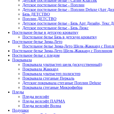
Детское постельное белье - Сатин Классик
Детское постельное белье - Поплин
Детское постельное белье - Поплин Deluxe (Арт Ди
Бязь ДЕТСТВО
Поплин ДЕТСТВО
Детское постельное белье - Бязь Арт Дизайн, Текс 
Детское постельное белье - Бязь Люкс
Постельное белье в детскую кроватку
Постельное белье Бязь в детскую кроватку
Постельное белье Зима-Лето
Постельное белье Зима-Лето Шелк-Жаккард с Попл
Постельное белье Зима-Лето Шелк-Жаккард с Поплином
Постельное белье с пледом
Покрывала
Покрывала ультрастеп шелк (искусственный)
Покрывала Жаккард
Покрывала ультрастеп полиэстер
Покрывала стеганые Перкаль
Детские покрывала стеганые Поплин Deluxe
Покрывала стеганые Микрофибра
Пледы
Пледы велсофт
Пледы велсофт ПАРМА
Пледы велсофт Волна
Подушки