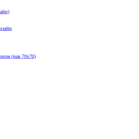
зайн)
Дизайн
ином (нав 70х70)