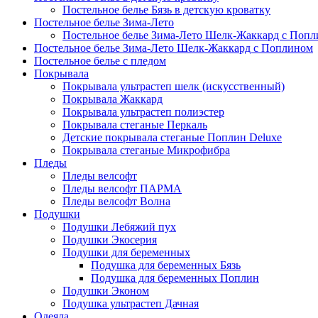
Постельное белье Бязь в детскую кроватку
Постельное белье Зима-Лето
Постельное белье Зима-Лето Шелк-Жаккард с Попл
Постельное белье Зима-Лето Шелк-Жаккард с Поплином
Постельное белье с пледом
Покрывала
Покрывала ультрастеп шелк (искусственный)
Покрывала Жаккард
Покрывала ультрастеп полиэстер
Покрывала стеганые Перкаль
Детские покрывала стеганые Поплин Deluxe
Покрывала стеганые Микрофибра
Пледы
Пледы велсофт
Пледы велсофт ПАРМА
Пледы велсофт Волна
Подушки
Подушки Лебяжий пух
Подушки Экосерия
Подушки для беременных
Подушка для беременных Бязь
Подушка для беременных Поплин
Подушки Эконом
Подушка ультрастеп Дачная
Одеяла