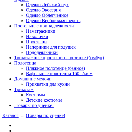
Одеяло Лебяжий пух
Одеяло Экосерия
Одеяло Облегченное
Одеяло Верблюжья шерсть
Постельные принадлежности
Наматрасники
Наволочки
Простыни
Наперники для подушек
Пододеяльники
Трикотажные простыни на резинке (бамбук)
Полотенца
Пляжное полотенце (банное)
Вафельные полотенца 160 г/кв.м
Домашние мелочи
Прихватки для кухни
Трикотаж
Костюмы
Детские костюмы
!Товары по уценке!
Каталог
→
!Товары по уценке!