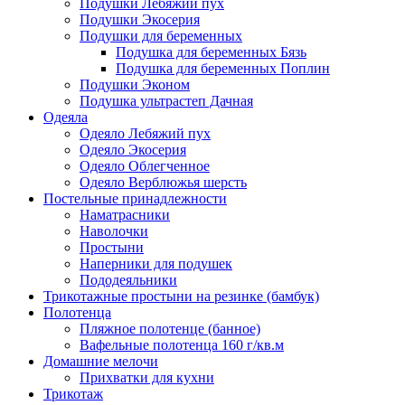
Подушки Лебяжий пух
Подушки Экосерия
Подушки для беременных
Подушка для беременных Бязь
Подушка для беременных Поплин
Подушки Эконом
Подушка ультрастеп Дачная
Одеяла
Одеяло Лебяжий пух
Одеяло Экосерия
Одеяло Облегченное
Одеяло Верблюжья шерсть
Постельные принадлежности
Наматрасники
Наволочки
Простыни
Наперники для подушек
Пододеяльники
Трикотажные простыни на резинке (бамбук)
Полотенца
Пляжное полотенце (банное)
Вафельные полотенца 160 г/кв.м
Домашние мелочи
Прихватки для кухни
Трикотаж