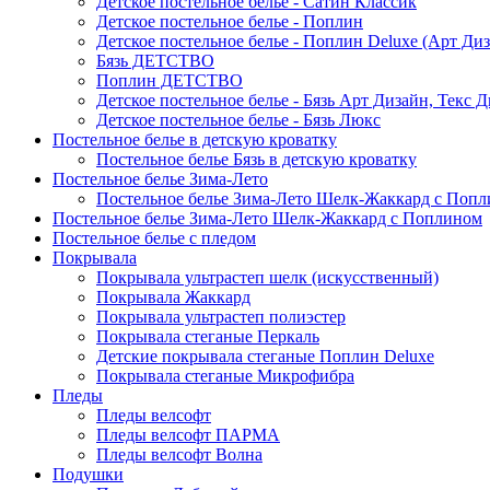
Детское постельное белье - Сатин Классик
Детское постельное белье - Поплин
Детское постельное белье - Поплин Deluxe (Арт Ди
Бязь ДЕТСТВО
Поплин ДЕТСТВО
Детское постельное белье - Бязь Арт Дизайн, Текс 
Детское постельное белье - Бязь Люкс
Постельное белье в детскую кроватку
Постельное белье Бязь в детскую кроватку
Постельное белье Зима-Лето
Постельное белье Зима-Лето Шелк-Жаккард с Попл
Постельное белье Зима-Лето Шелк-Жаккард с Поплином
Постельное белье с пледом
Покрывала
Покрывала ультрастеп шелк (искусственный)
Покрывала Жаккард
Покрывала ультрастеп полиэстер
Покрывала стеганые Перкаль
Детские покрывала стеганые Поплин Deluxe
Покрывала стеганые Микрофибра
Пледы
Пледы велсофт
Пледы велсофт ПАРМА
Пледы велсофт Волна
Подушки