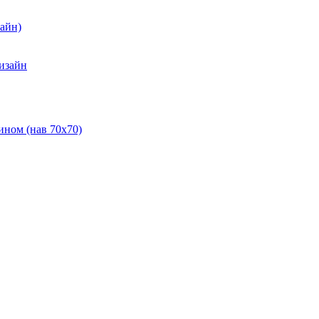
зайн)
Дизайн
ином (нав 70х70)