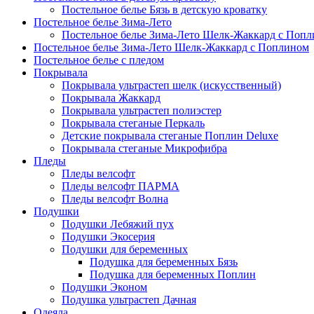
Постельное белье Бязь в детскую кроватку
Постельное белье Зима-Лето
Постельное белье Зима-Лето Шелк-Жаккард с Попл
Постельное белье Зима-Лето Шелк-Жаккард с Поплином
Постельное белье с пледом
Покрывала
Покрывала ультрастеп шелк (искусственный)
Покрывала Жаккард
Покрывала ультрастеп полиэстер
Покрывала стеганые Перкаль
Детские покрывала стеганые Поплин Deluxe
Покрывала стеганые Микрофибра
Пледы
Пледы велсофт
Пледы велсофт ПАРМА
Пледы велсофт Волна
Подушки
Подушки Лебяжий пух
Подушки Экосерия
Подушки для беременных
Подушка для беременных Бязь
Подушка для беременных Поплин
Подушки Эконом
Подушка ультрастеп Дачная
Одеяла