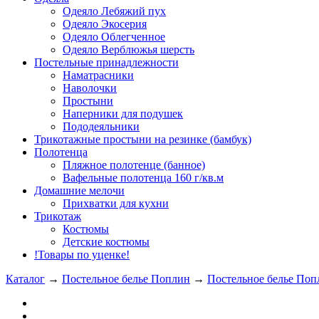
Одеяло Лебяжий пух
Одеяло Экосерия
Одеяло Облегченное
Одеяло Верблюжья шерсть
Постельные принадлежности
Наматрасники
Наволочки
Простыни
Наперники для подушек
Пододеяльники
Трикотажные простыни на резинке (бамбук)
Полотенца
Пляжное полотенце (банное)
Вафельные полотенца 160 г/кв.м
Домашние мелочи
Прихватки для кухни
Трикотаж
Костюмы
Детские костюмы
!Товары по уценке!
Каталог
→
Постельное белье Поплин
→
Постельное белье Поп