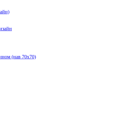
зайн)
Дизайн
ином (нав 70х70)