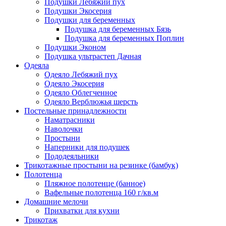
Подушки Лебяжий пух
Подушки Экосерия
Подушки для беременных
Подушка для беременных Бязь
Подушка для беременных Поплин
Подушки Эконом
Подушка ультрастеп Дачная
Одеяла
Одеяло Лебяжий пух
Одеяло Экосерия
Одеяло Облегченное
Одеяло Верблюжья шерсть
Постельные принадлежности
Наматрасники
Наволочки
Простыни
Наперники для подушек
Пододеяльники
Трикотажные простыни на резинке (бамбук)
Полотенца
Пляжное полотенце (банное)
Вафельные полотенца 160 г/кв.м
Домашние мелочи
Прихватки для кухни
Трикотаж