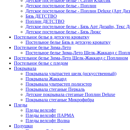
Детское постельное белье - Сатин Классик
Детское постельное белье - Поплин
Детское постельное белье - Поплин Deluxe (Арт Ди
Бязь ДЕТСТВО
Поплин ДЕТСТВО
Детское постельное белье - Бязь Арт Дизайн, Текс 
Детское постельное белье - Бязь Люкс
Постельное белье в детскую кроватку
Постельное белье Бязь в детскую кроватку
Постельное белье Зима-Лето
Постельное белье Зима-Лето Шелк-Жаккард с Попл
Постельное белье Зима-Лето Шелк-Жаккард с Поплином
Постельное белье с пледом
Покрывала
Покрывала ультрастеп шелк (искусственный)
Покрывала Жаккард
Покрывала ультрастеп полиэстер
Покрывала стеганые Перкаль
Детские покрывала стеганые Поплин Deluxe
Покрывала стеганые Микрофибра
Пледы
Пледы велсофт
Пледы велсофт ПАРМА
Пледы велсофт Волна
Подушки